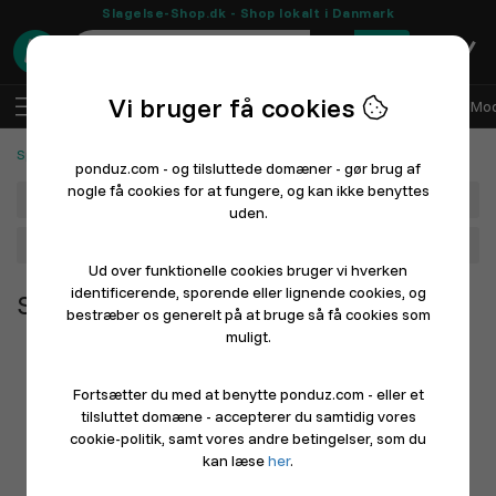
Slagelse-Shop.dk - Shop lokalt i Danmark
0
Vi bruger få cookies
DA
Log ind
Sælg med Ponduz
Alle afdelinger
Mod
Sportudstyr og udendørs
ponduz.com - og tilsluttede domæner - gør brug af
nogle få cookies for at fungere, og kan ikke benyttes
Afdeling
uden.
Hovedkategori
Ud over funktionelle cookies bruger vi hverken
identificerende, sporende eller lignende cookies, og
Sportudstyr og udendørs
bestræber os generelt på at bruge så få cookies som
muligt.
Fortsætter du med at benytte ponduz.com - eller et
tilsluttet domæne - accepterer du samtidig vores
cookie-politik, samt vores andre betingelser, som du
kan læse
her
.