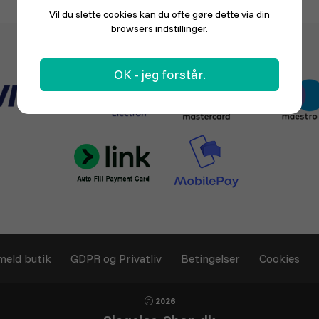
Vil du slette cookies kan du ofte gøre dette via din
browsers indstillinger.
OK - jeg forstår.
meld butik
GDPR og Privatliv
Betingelser
Cookies
2026