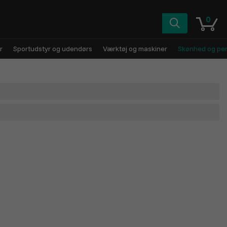
0
r
Sportudstyr og udendørs
Værktøj og maskiner
Skønhed og pers