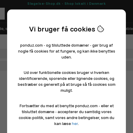
Slagelse-Shop.dk - Shop lokalt i Danmark
Vi bruger få cookies
e, sko og sport
Elektronik
Hårde hvidevarer
Hus, have og møble
ponduz.com - og tilsluttede domæner - gør brug af
nogle få cookies for at fungere, og kan ikke benyttes
Afdeling
uden.
Hovedkategori
Ud over funktionelle cookies bruger vi hverken
identificerende, sporende eller lignende cookies, og
bestræber os generelt på at bruge så få cookies som
muligt.
Fortsætter du med at benytte ponduz.com - eller et
tilsluttet domæne - accepterer du samtidig vores
cookie-politik, samt vores andre betingelser, som du
kan læse
her
.