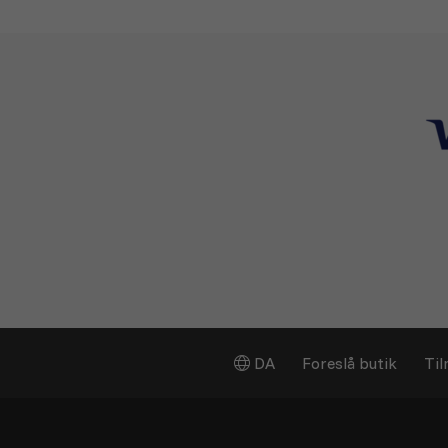
DA
Foreslå butik
Til