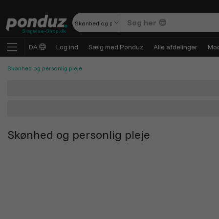
Skønhed og personlig pleje
Slagelse-Shop.dk
DA
Log ind
Sælg med Ponduz
Alle afdelinger
Mod
Skønhed og personlig pleje
Skønhed og personlig pleje