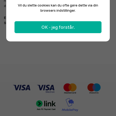
henvendelse med en email eller en SMS. Vi vender altid tilbage –
Vil du slette cookies kan du ofte gøre dette via din
det garanterer vi.
browsers indstillinger.
E-mail:
info@ponduz.com
SMS:
60 47 47 24
OK - jeg forstår.