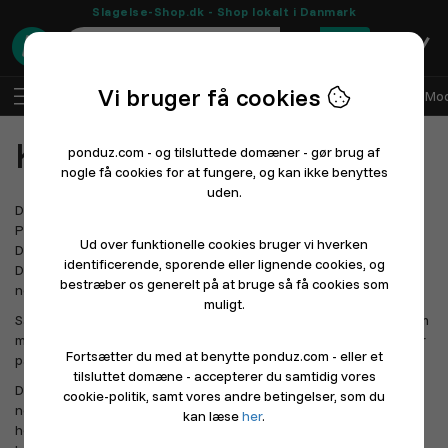
Slagelse-Shop.dk - Shop lokalt i Danmark
0
Vi bruger få cookies
DA
Log ind
Sælg med Ponduz
Alle afdelinger
Mod
Kontakt Ponduz
ponduz.com - og tilsluttede domæner - gør brug af
nogle få cookies for at fungere, og kan ikke benyttes
uden.
Det er vigtigt for os at oplyse dig om at ponduz.com, som drives af
Ponduz ApS, er 100% dansk, og afregner SKAT, MOMS osv. i
Ud over funktionelle cookies bruger vi hverken
Danmark. Ingen penge overføres til udlandet - alt forbliver i
identificerende, sporende eller lignende cookies, og
Danmark. Dét synes vi er værd at tænke over, når du handler på
bestræber os generelt på at bruge så få cookies som
nettet.
muligt.
Samtidig arbejder vi hårdt på at gøre det så billigt og attraktivt som
muligt for danske butikker og online sælgere, at sælge deres varer
Fortsætter du med at benytte ponduz.com - eller et
på nettet.
tilsluttet domæne - accepterer du samtidig vores
Du er altid velkommen til at kontakte ponduz.com via
cookie-politik, samt vores andre betingelser, som du
nedenstående kontaktoplysninger. For at holde serviceniveauet
kan læse
her
.
højt og omkostningerne nede, opfordrer vi til at indlede din